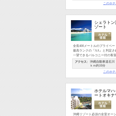
このホテ
シェラトン
ゾート
全長400メートルのプライベ
最高ランクの『AA』と判定さ
一望できるバルコニー付の客
沖縄自動車道石川Ｉ
ｋｍ約10分
このホテ
ホテルマハ
ートオキナ
沖縄リゾート必須の全室オー