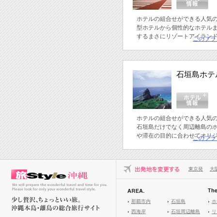
ホテルの組合せができる人気
型ホテルから個性的なホテル
するまさにリゾートアイラン
このプラ
石垣島ホテ
ホテルの組合せができる人気
石垣島だけでなく周辺離島の
や滞在の目的に合わせてオリ
このプラ
東京発
大
那覇市内
石垣島
ホ
西海岸
石垣周辺離島
リ