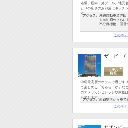
浴場、屋内・外プール、地元
とりの広さのお部屋はキッチ
ぐ。
沖縄自動車道許田Ｉ
ｋｍ約15分さらに国
25分目標物：国
ート
このホテ
ザ・ビーチ
沖縄最高層のホテルで過ごす
で楽しめる「ちゅらーゆ」な
のアメリカンビレッジや家族
も楽します。
那覇空港から車で約
このホテ
サザンビー