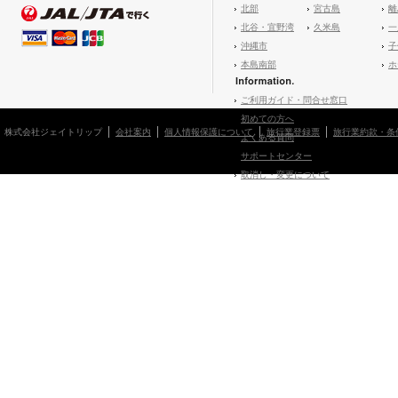
北部
宮古島
離
北谷・宜野湾
久米島
一
沖縄市
子
本島南部
ホ
ご利用ガイド・問合せ窓口
初めての方へ
株式会社ジェイトリップ
会社案内
個人情報保護について
旅行業登録票
旅行業約款・条
よくある質問
サポートセンター
取消し・変更について