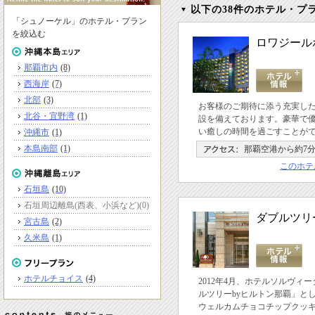
以下の38件のホテル・プ
「シュノーケル」のホテル・プラン
を絞込む
ロワジール
那覇市内
(8)
西海岸
(7)
北部
(3)
お客様のご期待に添う充実し
北谷・宜野湾
(1)
設を備えております。豪華で
い癒しの時間を過ごすことが
沖縄市
(1)
本島南部
(1)
那覇空港から約7
このホテ
石垣島
(10)
石垣周辺離島(西表、小浜など)
(0)
ダブルツリ
宮古島
(2)
久米島
(1)
ホテルチョイス
(4)
2012年4月、ホテルソルヴィ
ルツリーbyヒルトン那覇」と
ウェルカムチョコチップクッ