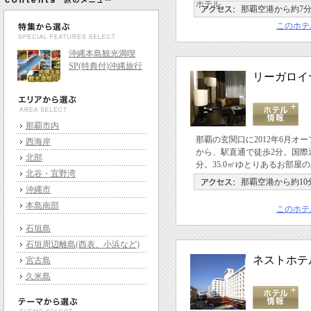
ホテル。
那覇空港から約7
このホテ
沖縄本島観光満喫
SP(特典付)沖縄旅行
リーガロイ
那覇市内
那覇の玄関口に2012年6月オ
西海岸
から、駅直通で徒歩2分。国際
北部
分。35.0㎡ゆとりあるお部屋
北谷・宜野湾
那覇空港から約10
沖縄市
本島南部
このホテ
石垣島
石垣周辺離島(西表、小浜など)
ネストホテ
宮古島
久米島