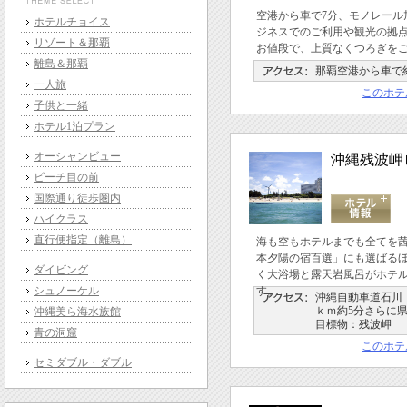
空港から車で7分、モノレール
ホテルチョイス
ジネスでのご利用や観光の拠
リゾート＆那覇
お値段で、上質なくつろぎを
離島＆那覇
那覇空港から車で
一人旅
このホテ
子供と一緒
ホテル1泊プラン
オーシャンビュー
沖縄残波岬
ビーチ目の前
国際通り徒歩圏内
ハイクラス
直行便指定（離島）
海も空もホテルまでも全てを
本夕陽の宿百選」にも選ばる
ダイビング
く大浴場と露天岩風呂がホテ
シュノーケル
す。
沖縄自動車道石川Ｉ
ｋｍ約5分さらに県
沖縄美ら海水族館
目標物：残波岬
青の洞窟
このホテ
セミダブル・ダブル