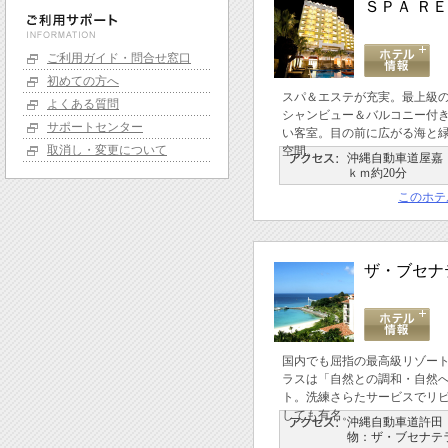
ＳＰＡ Ｒ
ご利用ガイド・問合せ窓口
初めての方へ
スパ＆エステが充実。最上級
よくある質問
シャンビュー＆バルコニー付
サポートセンター
い客室。目の前に広がる海と
取消し・変更について
空間。
沖縄自動車道屋嘉Ｉ
ｋｍ約20分
このホテ
ザ・ブセナ
国内でも屈指の最高級リゾー
ラスは「自然との調和・自然
ト。洗練さらたサービスでリ
しても有名。
沖縄自動車道許田
物：ザ・ブセナテ