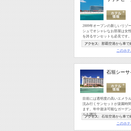
2009年オープンの新しいリ
シュでオシャレなお部屋は女
を誇るサンセットも必見です
那覇空港から車で約
このホテ
石垣シーサ
目前には透明度の高いエメラ
沈み行くサンセットが楽園時
ます。年中遊泳可能なガーデ
ルも隣設
石垣空港から車で約
このホテ