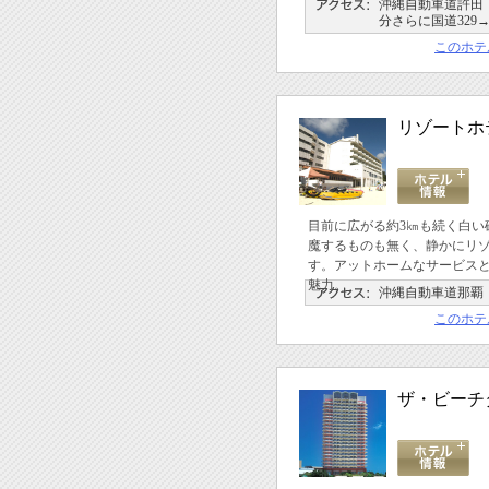
沖縄自動車道許田Ｉ
分さらに国道329→
このホテ
リゾートホ
目前に広がる約3㎞も続く白い
魔するものも無く、静かにリ
す。アットホームなサービス
魅力。
沖縄自動車道那覇
このホテ
ザ・ビーチ