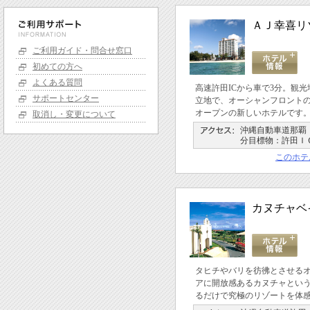
ＡＪ幸喜リ
ご利用ガイド・問合せ窓口
初めての方へ
よくある質問
高速許田ICから車で3分。観
サポートセンター
立地で、オーシャンフロントの
オープンの新しいホテルです
取消し・変更について
沖縄自動車道那覇Ｉ
分目標物：許田Ｉ
このホテ
カヌチャベ
タヒチやバリを彷彿とさせる
アに開放感あるカヌチャとい
るだけで究極のリゾートを体