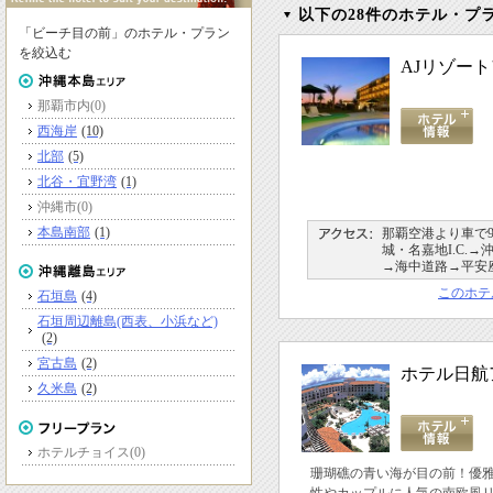
以下の28件のホテル・プ
「ビーチ目の前」のホテル・プラン
を絞込む
AJリゾー
那覇市内
(0)
西海岸
(10)
北部
(5)
北谷・宜野湾
(1)
沖縄市
(0)
本島南部
(1)
那覇空港より車で
城・名嘉地I.C.→沖
→海中道路→平安
このホテ
石垣島
(4)
石垣周辺離島(西表、小浜など)
(2)
宮古島
(2)
ホテル日航
久米島
(2)
ホテルチョイス
(0)
珊瑚礁の青い海が目の前！優