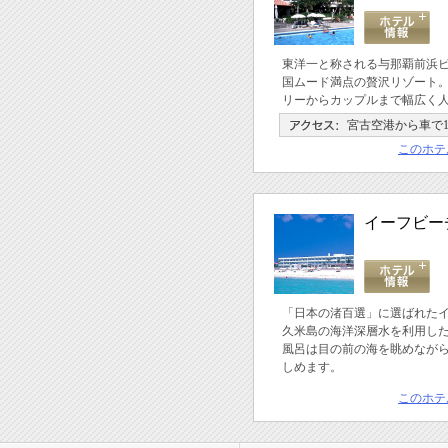
東洋一と称される与那覇前浜
国ムード満点の贅沢リゾート
リーからカップルまで幅広く
宮古空港から車で1
このホテ
イーフビー
「日本の渚百選」に選ばれた
久米島の海洋深層水を利用し
風呂は目の前の海を眺めなが
しめます。
このホテ