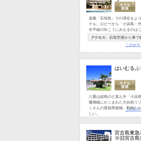
ン
楽園「石垣島」での滞在をよ
テル。ロビーから「小浜島・竹
水平線の向こうにみえるのは
石垣空港から車で約
このホテ
はいむるぶ
八重山諸島のど真ん中「小浜
珊瑚礁にかこまれた大自然リ
くさんの亜熱帯植物、動物た
このホテ
しい。
宮古島東急
※旧宮古島