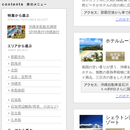
性やカップルに人気の南欧風
然ビーチがホテルの目の前に
那覇空港から車で約
このホテ
沖縄本島観光満喫
SP(特典付)沖縄旅行
ホテルムー
那覇市内
西海岸
南国の甘い香りが漂う、沖縄
北部
ホテル。無数の亜熱帯植物に
北谷・宜野湾
ド満点。三日月の形をした天
沖縄市
沖縄自動車道石川Ｉ
ｋｍ約6分さらに国
本島南部
このホテ
石垣島
石垣周辺離島(西表、小浜など)
宮古島
シェラトン
久米島
ゾート