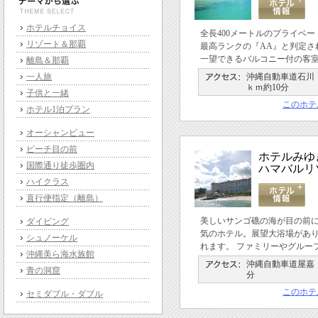
ホテルチョイス
全長400メートルのプライベ
リゾート＆那覇
最高ランクの『AA』と判定さ
一望できるバルコニー付の客
離島＆那覇
一人旅
沖縄自動車道石川Ｉ
ｋｍ約10分
子供と一緒
このホテ
ホテル1泊プラン
オーシャンビュー
ビーチ目の前
ホテルみゆ
国際通り徒歩圏内
ハマバルリ
ハイクラス
直行便指定（離島）
美しいサンゴ礁の海が目の前
ダイビング
気のホテル。展望大浴場があ
シュノーケル
れます。 ファミリーやグルー
沖縄美ら海水族館
沖縄自動車道屋嘉Ｉ
青の洞窟
分
このホテ
セミダブル・ダブル