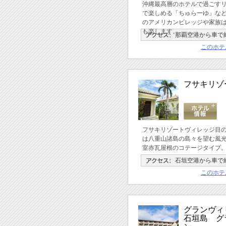
沖縄最高層のホテルで過ごす
で楽しめる「ちゅらーゆ」な
のアメリカンビレッジや家族
も楽します。
那覇空港から車で約
このホテ
フサキリゾ
フサキリゾートヴィレッジ目
は八重山諸島の島々を望む風
室赤瓦屋根のコテージタイプ
石垣空港から車で約
このホテ
グランヴィ
石垣島 グ