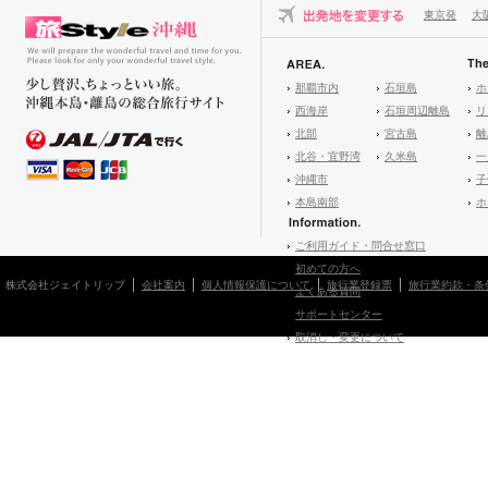
東京発
大
那覇市内
石垣島
ホ
西海岸
石垣周辺離島
リ
北部
宮古島
離
北谷・宜野湾
久米島
一
沖縄市
子
本島南部
ホ
ご利用ガイド・問合せ窓口
初めての方へ
株式会社ジェイトリップ
会社案内
個人情報保護について
旅行業登録票
旅行業約款・条
よくある質問
サポートセンター
取消し・変更について