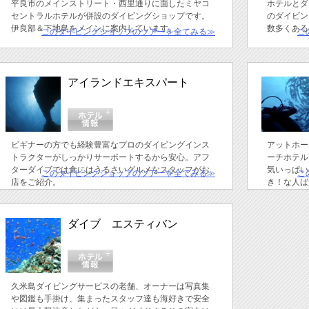
平良市のメインストリート・西里通りに面したミヤコ
ホテルとダ
セントラルホテルが併設のダイビングショップです。
のダイビン
伊良部＆下地島をメインに案内しています。
数多くある
このダイビングショップのツアーを全てみる≫
こ
アイランドエキスパート
ビギナーの方でも経験豊富なプロのダイビングインス
アットホー
トラクターがしっかりサーポートするから安心。アフ
ーチホテル
ターダイブでは食にはうるさいグルメなスタッフがお
気いっぱい
このダイビングショップのツアーを全てみる≫
こ
店をご紹介。
き！な人ば
ダイブ エスティバン
久米島ダイビングサービスの老舗、オーナーは写真集
や図鑑も手掛け、集まったスタッフ達も海好きで安全