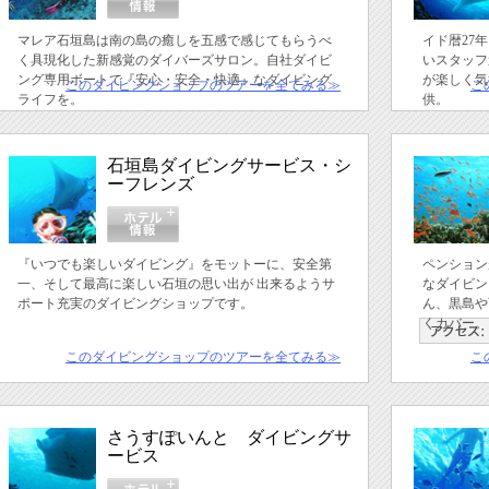
マレア石垣島は南の島の癒しを五感で感じてもらうべ
イド暦27
く具現化した新感覚のダイバーズサロン。自社ダイビ
いスタッフ
ング専用ボートで『安心・安全・快適』なダイビング
が楽しく気
このダイビングショップのツアーを全てみる≫
こ
ライフを。
供。
石垣島ダイビングサービス・シ
ーフレンズ
『いつでも楽しいダイビング』をモットーに、安全第
ペンション
一、そして最高に楽しい石垣の思い出が 出来るようサ
なダイビン
ポート充実のダイビングショップです。
ん、黒島や
くカバー。
このダイビングショップのツアーを全てみる≫
こ
さうすぽいんと ダイビングサ
ービス