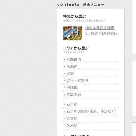
沖縄本島観光満喫
SP(特典付)沖縄旅行
那覇市内
西海岸
北部
北谷・宜野湾
沖縄市
本島南部
石垣島
石垣周辺離島(西表、小浜など)
宮古島
久米島