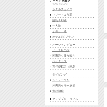
ホテルチョイス
リゾート＆那覇
離島＆那覇
一人旅
子供と一緒
ホテル1泊プラン
オーシャンビュー
ビーチ目の前
国際通り徒歩圏内
ハイクラス
直行便指定（離島）
ダイビング
シュノーケル
沖縄美ら海水族館
青の洞窟
セミダブル・ダブル