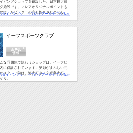
イビングショップを併設した、日本最大級
グ施設です。マレアオリジナルポイントも
ので、リピーターの方も飽きさせません。
のダイビングショップのツアーを全てみる≫
イーフスポーツクラブ
ムな雰囲気で賑わうショップは、イーフビ
内に併設されています。笑顔がまぶしい元
のスタッフ陣は、海大好き！久米島大好
のダイビングショップのツアーを全てみる≫
かり。