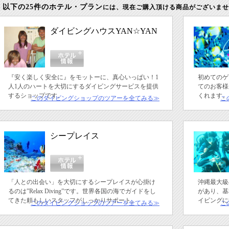
以下の25件のホテル・プラン
には、現在ご購入頂ける商品がございませ
ダイビングハウスYAN☆YAN
『安く楽しく安全に』をモットーに、真心いっぱい！1
初めてのゲ
人1人のハートを大切にするダイビングサービスを提供
てのお客様
するショップです。
くれます。
このダイビングショップのツアーを全てみる≫
こ
シープレイス
「人との出会い」を大切にするシープレイスが心掛け
沖縄最大級
るのは”Relax Diving”です。世界各国の海でガイドをし
があり、基
てきた頼もしいスタッフがしっかりサポート。
イビングに
このダイビングショップのツアーを全てみる≫
こ