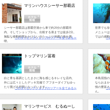
マリンハウスシーサー那覇店
シーサー那覇店は那覇空港から車で約20分の那覇市
世界でも珍
内、そしてショップから、出航する港までは徒歩2分。
メニューは
無駄な移動時間をかけない分たっぷり沖縄の海を満
ではの感動
このダイビングショップのツアーを全てみる≫
こ
喫。
トップマリン冨着
白と青を基調としたまさに海を感じるキレイな店内、
本島屈指の
外には広々としたデッキ完備で アフターダイブもゆっ
ならおまか
たり寛げる空間になっています。
情の豊富さ
このダイビングショップのツアーを全てみる≫
こ
ん。
マリンサービス むるぬーし