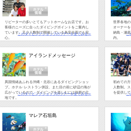
リピーターの多いとてもアットホームなお店です。お
世界各地の
客様のニーズに合ったダイビングポイントをご案内し
オーナーを
ています。又少人数制で開催している為安全面でも安
納島・瀬底
このダイビングショップのツアーを全てみる≫
こ
心。
内。
アイランドメッセージ
異国情緒あふれる沖縄・北谷にあるダイビングショッ
初めての方
プ。ホテル･レストラン併設、また目の前に砂辺の海が
人数制。ス
広がっているので、ダイビングを楽しむには抜群の立
を提供して
このダイビングショップのツアーを全てみる≫
こ
地です。
マレア石垣島