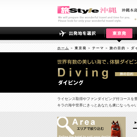
ホーム
> 東京発 > テーマ > 旅の目的 > 
ライセンス取得やファンダイビング付コースを
キラの海中世界にきっとあなたも虜になっちゃい