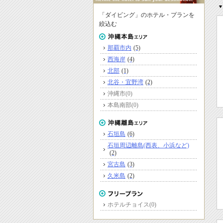
「ダイビング」のホテル・プランを
絞込む
那覇市内
(5)
西海岸
(4)
北部
(1)
北谷・宜野湾
(2)
沖縄市
(0)
本島南部
(0)
石垣島
(6)
石垣周辺離島(西表、小浜など)
(2)
宮古島
(3)
久米島
(2)
ホテルチョイス
(0)