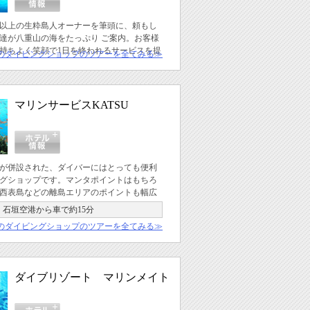
年以上の生粋島人オーナーを筆頭に、頼もし
達が八重山の海をたっぷり ご案内。お客様
持ちよく笑顔で1日を終われるサービスを提
のダイビングショップのツアーを全てみる≫
マリンサービスKATSU
が併設された、ダイバーにはとっても便利
グショップです。マンタポイントはもちろ
西表島などの離島エリアのポイントも幅広
石垣空港から車で約15分
のダイビングショップのツアーを全てみる≫
ダイブリゾート マリンメイト