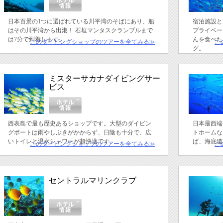
日本百景の1つに選ばれている川平湾のそばにあり、船
宿泊施設と
はその川平湾から出港！ 石垣マンタスクランブルまで
プライベー
は7分で到着します。
んを食べた
このダイビングショップのツアーを全てみる≫
こ
グ。
ミスターサカナダイビングサー
ビス
西表島で最も歴史あるショップです。大型のダイビン
日本最西端
グボートは雨やしぶきがかからず、日陰も十分で、広
トホームな
いトイレと温水シャワーが超快適です。
ば、海底遺
このダイビングショップのツアーを全てみる≫
こ
セントラルマリンクラブ