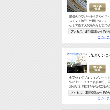
隣接のロワジールホテル＆スパ
ズメント施設ご利用できます
心まで癒す天然温泉など旅の
那覇空港から約7
このホテ
琉球サンロ
全室セミダブルサイズのベッ
波の上ビーチまで徒歩10分、
旭橋駅まで徒歩1分の好立地の
那覇空港から約7
このホテ