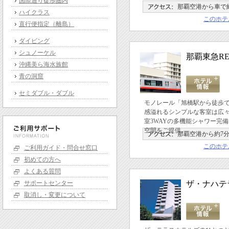
国際通り徒歩圏内
那覇空港から車で約
ハイクラス
このホテ
直行便指定（離島）
ダイビング
シュノーケル
那覇東急RE
沖縄美ら海水族館
青の洞窟
セミダブル・ダブル
モノレール「旭橋駅から徒歩
感溢れるシンプルな客室は広
室3WAYの多機能シャワー完
空間をご提供。
那覇空港から約7
このホテ
ご利用ガイド・問合せ窓口
初めての方へ
よくある質問
サポートセンター
ザ・ナハテ
取消し・変更について