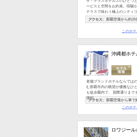
ザ・テラスホテルズのひとつ
ービスと空間をお約束。喧騒
テラスで味わう極上のシティ
那覇空港から約20
このホテ
沖縄都ホテ
老舗ブランドホテルならでは
む那覇市内の眺望が優雅なひ
も徒歩圏内で、 国際通りまでも
便利。
那覇空港から車で約
このホテ
ロワジール