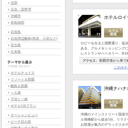
北部
北谷・宜野湾
沖縄市
ホテルロイ
本島南部
石垣島
石垣周辺離島(西表、小浜など)
ロビーを出ると国際通り、徒
宮古島
ある、グルメ＆ショッピング
久米島
レストランやベーカリー、BA
那覇空港から車で約
このホテ
ホテルチョイス
リゾート＆那覇
離島＆那覇
沖縄ナハナ
一人旅
子供と一緒
ホテル1泊プラン
沖縄のメインストリート国道5
オーシャンビュー
ル旭橋駅から徒歩5分。リラク
ビーチ目の前
お部屋が魅力のデラックスホ