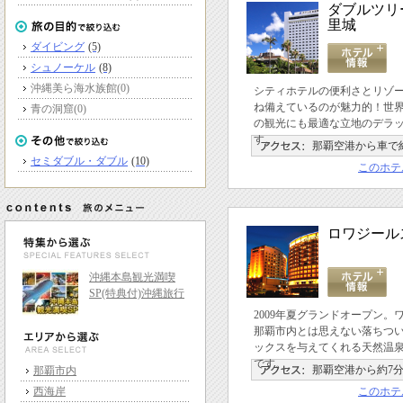
ダブルツリ
里城
ダイビング
(5)
シュノーケル
(8)
沖縄美ら海水族館
(0)
シティホテルの便利さとリゾ
ね備えているのが魅力的！世
青の洞窟
(0)
の観光にも最適な立地のデラ
す。
那覇空港から車で約
セミダブル・ダブル
(10)
このホテ
ロワジール
沖縄本島観光満喫
SP(特典付)沖縄旅行
2009年夏グランドオープン
那覇市内とは思えない落ちつ
ックスを与えてくれる天然温
です。
那覇空港から約7
那覇市内
西海岸
このホテ