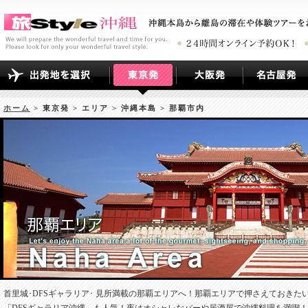
ホーム
> 東京発 > エリア > 沖縄本島 > 那覇市内
首里城･DFSギャラリア･ 見所満載の那覇エリアへ！那覇エリアで押さえておき