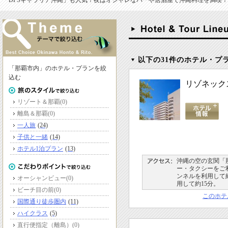
「DFSギャラリア沖縄」も人気！夜はオシャレなバーや居酒屋で沖縄料理を満喫！
以下の31件のホテル・プ
「那覇市内」のホテル・プランを絞
込む
リゾネック
リゾート＆那覇
(0)
離島＆那覇
(0)
一人旅
(24)
子供と一緒
(14)
ホテル1泊プラン
(13)
沖縄の空の玄関「
ー・タクシーをご
ンネルを利用して約
オーシャンビュー
(0)
用して約15分。
ビーチ目の前
(0)
このホテ
国際通り徒歩圏内
(11)
ハイクラス
(5)
直行便指定（離島）
(0)