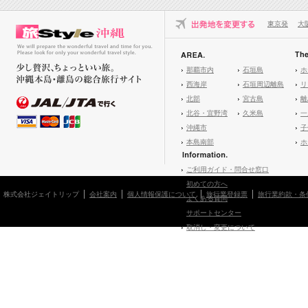
東京発
大
那覇市内
石垣島
ホ
西海岸
石垣周辺離島
リ
北部
宮古島
離
北谷・宜野湾
久米島
一
沖縄市
子
本島南部
ホ
ご利用ガイド・問合せ窓口
初めての方へ
株式会社ジェイトリップ
会社案内
個人情報保護について
旅行業登録票
旅行業約款・条
よくある質問
サポートセンター
取消し・変更について