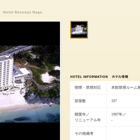
Hotel Resonex Nago
喫煙・禁煙対応
本館禁煙ルーム
部屋数
197
開業年／
1997年／
リニューアル年
-
その他備考