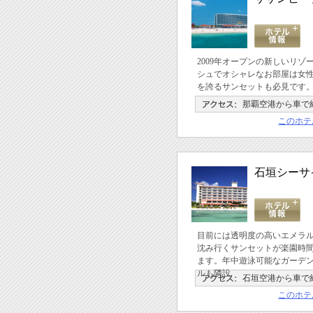
2009年オープンの新しいリ
シュでオシャレなお部屋は女
を誇るサンセットも必見です
那覇空港から車で約
このホテ
石垣シーサ
目前には透明度の高いエメラ
沈み行くサンセットが楽園時
ます。年中遊泳可能なガーデ
ルも隣設
石垣空港から車で約
このホテ