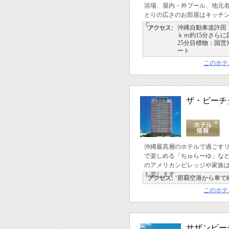
浴場、屋内・外プール、地元
とりの広さのお部屋はキッチ
ぐ。
沖縄自動車道許田Ｉ
ｋｍ約15分さらに国
25分目標物：国
ート
このホテ
ザ・ビーチ
沖縄最高層のホテルで過ごす
で楽しめる「ちゅらーゆ」な
のアメリカンビレッジや家族
も楽します。
那覇空港から車で約
このホテ
サザンビー