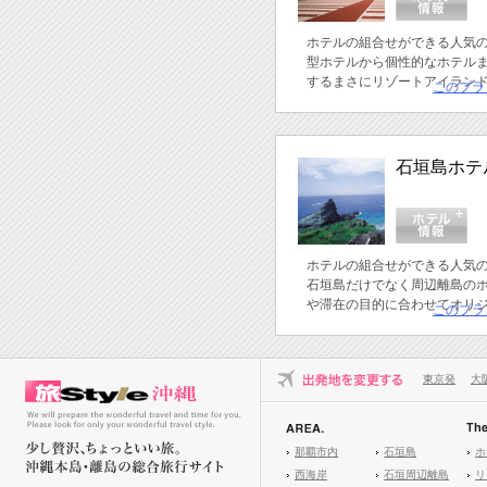
ホテルの組合せができる人気
型ホテルから個性的なホテル
するまさにリゾートアイラン
このプラ
石垣島ホテ
ホテルの組合せができる人気
石垣島だけでなく周辺離島の
や滞在の目的に合わせてオリ
このプラ
東京発
大
那覇市内
石垣島
ホ
西海岸
石垣周辺離島
リ