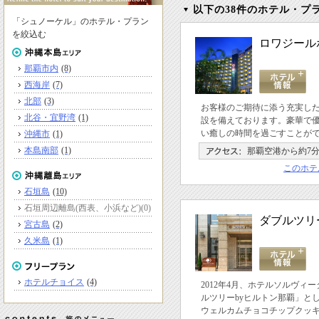
以下の38件のホテル・プ
「シュノーケル」のホテル・プラン
を絞込む
ロワジール
那覇市内
(8)
西海岸
(7)
北部
(3)
お客様のご期待に添う充実し
北谷・宜野湾
(1)
設を備えております。豪華で
い癒しの時間を過ごすことが
沖縄市
(1)
本島南部
(1)
那覇空港から約7
このホテ
石垣島
(10)
石垣周辺離島(西表、小浜など)
(0)
ダブルツリ
宮古島
(2)
久米島
(1)
ホテルチョイス
(4)
2012年4月、ホテルソルヴィ
ルツリーbyヒルトン那覇」と
ウェルカムチョコチップクッ