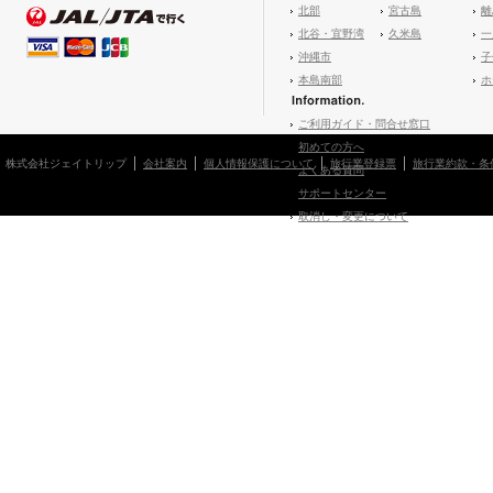
北部
宮古島
離
北谷・宜野湾
久米島
一
沖縄市
子
本島南部
ホ
ご利用ガイド・問合せ窓口
初めての方へ
株式会社ジェイトリップ
会社案内
個人情報保護について
旅行業登録票
旅行業約款・条
よくある質問
サポートセンター
取消し・変更について