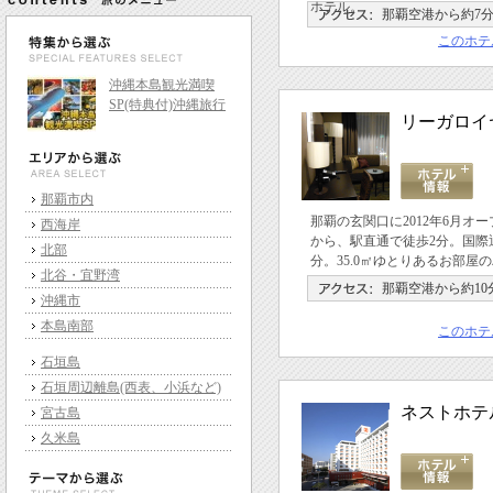
ホテル。
那覇空港から約7
このホテ
沖縄本島観光満喫
SP(特典付)沖縄旅行
リーガロイ
那覇市内
那覇の玄関口に2012年6月オ
西海岸
から、駅直通で徒歩2分。国際
北部
分。35.0㎡ゆとりあるお部屋
北谷・宜野湾
那覇空港から約10
沖縄市
本島南部
このホテ
石垣島
石垣周辺離島(西表、小浜など)
ネストホテ
宮古島
久米島