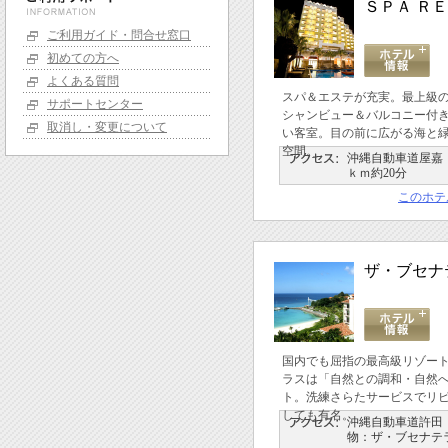
ＳＰＡ Ｒ
ご利用ガイド・問合せ窓口
初めての方へ
よくある質問
スパ＆エステが充実。最上級
サポートセンター
シャンビュー＆バルコニー付
取消し・変更について
い客室。目の前に広がる海と
空間。
沖縄自動車道屋嘉Ｉ
ｋｍ約20分
このホテ
ザ・ブセナ
国内でも屈指の最高級リゾー
ラスは「自然との調和・自然
ト。洗練さらたサービスでリ
しても有名。
沖縄自動車道許田
物：ザ・ブセナテ