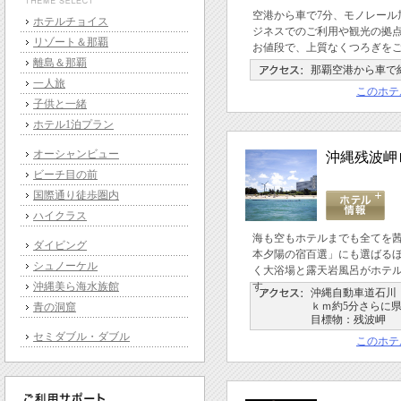
空港から車で7分、モノレール
ホテルチョイス
ジネスでのご利用や観光の拠
リゾート＆那覇
お値段で、上質なくつろぎを
離島＆那覇
那覇空港から車で
一人旅
このホテ
子供と一緒
ホテル1泊プラン
オーシャンビュー
沖縄残波岬
ビーチ目の前
国際通り徒歩圏内
ハイクラス
海も空もホテルまでも全てを
ダイビング
本夕陽の宿百選」にも選ばる
シュノーケル
く大浴場と露天岩風呂がホテ
沖縄美ら海水族館
す。
沖縄自動車道石川Ｉ
ｋｍ約5分さらに県
青の洞窟
目標物：残波岬
セミダブル・ダブル
このホテ