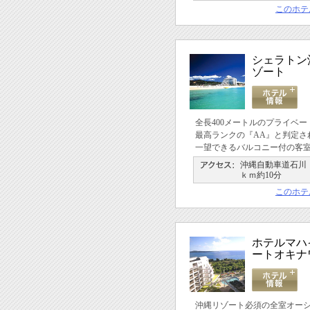
このホテ
シェラトン
ゾート
全長400メートルのプライベ
最高ランクの『AA』と判定さ
一望できるバルコニー付の客
沖縄自動車道石川Ｉ
ｋｍ約10分
このホテ
ホテルマハ
ートオキナ
沖縄リゾート必須の全室オー