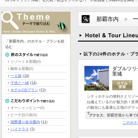
「DFSギャラリア沖縄」も人気！夜はオシャレなバーや居酒屋で沖縄料理を満喫！
那覇市内
>
「那覇市内」のホテル・プランを絞
込む
以下の24件のホテル・プ
リゾート＆那覇
(0)
ダブルツリ
離島＆那覇
(0)
里城
一人旅
(24)
子供と一緒
(14)
ホテル1泊プラン
(13)
シティホテルの便利さとリゾ
ね備えているのが魅力的！世
の観光にも最適な立地のデラ
オーシャンビュー
(0)
す。
ビーチ目の前
(0)
那覇空港から車で約
国際通り徒歩圏内
(11)
このホテ
ハイクラス
(5)