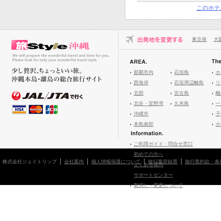
このホテ
東京発
大
那覇市内
石垣島
ホ
西海岸
石垣周辺離島
リ
北部
宮古島
離
北谷・宜野湾
久米島
一
沖縄市
子
本島南部
ホ
ご利用ガイド・問合せ窓口
初めての方へ
株式会社ジェイトリップ
会社案内
個人情報保護について
旅行業登録票
旅行業約款・条
よくある質問
サポートセンター
取消し・変更について