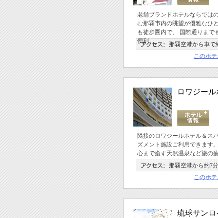
老舗ブランドホテルならでは
む那覇市内の眺望が優雅なひ
も徒歩圏内で、 国際通りまでも
便利。
那覇空港から車で約
このホテ
ロワジール
隣接のロワジールホテル＆スパ
ズメント施設ご利用できます
心まで癒す天然温泉など旅の
那覇空港から約7
このホテ
琉球サンロ