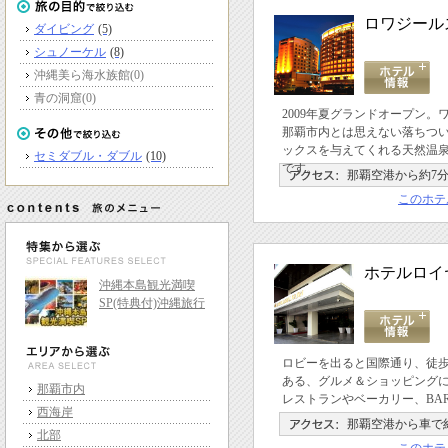
ロワジール
ダイビング
(5)
シュノーケル
(8)
沖縄美ら海水族館
(0)
青の洞窟
(0)
2009年夏グランドオープン
那覇市内とは思えない落ちつ
ックスを与えてくれる天然温
セミダブル・ダブル
(10)
です。
那覇空港から約7
このホテ
ホテルロイ
沖縄本島観光満喫
SP(特典付)沖縄旅行
ロビーを出ると国際通り、徒
ある、グルメ＆ショッピング
那覇市内
レストランやベーカリー、BA
西海岸
那覇空港から車で約
北部