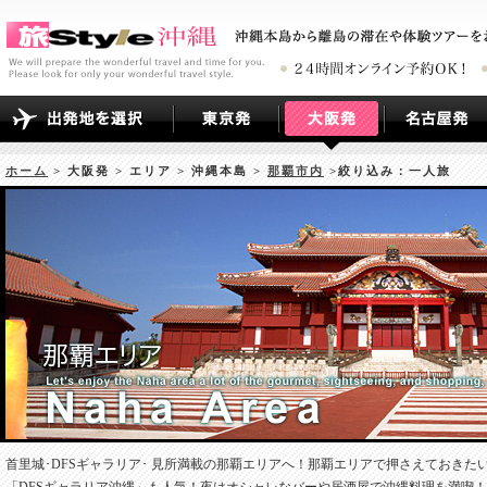
ホーム
> 大阪発 > エリア > 沖縄本島 >
那覇市内
>絞り込み：一人旅
首里城･DFSギャラリア･ 見所満載の那覇エリアへ！那覇エリアで押さえておき