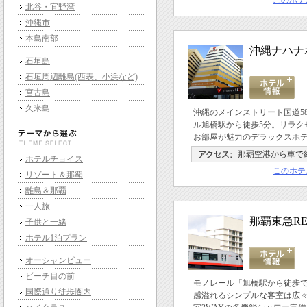
このホテ
北谷・宜野湾
沖縄市
本島南部
沖縄ナハナ
石垣島
石垣周辺離島(西表、小浜など)
宮古島
久米島
沖縄のメインストリート国道5
ル旭橋駅から徒歩5分。リラク
お部屋が魅力のデラックスホ
那覇空港から車で約
ホテルチョイス
このホテ
リゾート＆那覇
離島＆那覇
一人旅
那覇東急RE
子供と一緒
ホテル1泊プラン
オーシャンビュー
ビーチ目の前
モノレール「旭橋駅から徒歩
国際通り徒歩圏内
感溢れるシンプルな客室は広