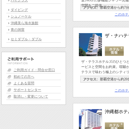
ハイクラス
室3WAYの多機能シャワー完
空間をご提供。
那覇空港から約7
ダイビング
このホテ
シュノーケル
沖縄美ら海水族館
青の洞窟
ザ・ナハテ
セミダブル・ダブル
ザ・テラスホテルズのひとつ
ービスと空間をお約束。喧騒
ご利用ガイド・問合せ窓口
テラスで味わう極上のシティ
初めての方へ
那覇空港から約20
よくある質問
サポートセンター
このホテ
取消し・変更について
沖縄都ホテ