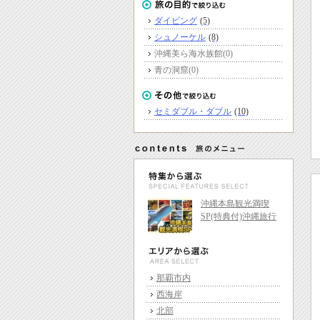
ダイビング
(5)
シュノーケル
(8)
沖縄美ら海水族館
(0)
青の洞窟
(0)
セミダブル・ダブル
(10)
沖縄本島観光満喫
SP(特典付)沖縄旅行
那覇市内
西海岸
北部