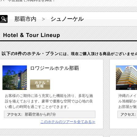
なバーや居酒屋で沖縄料理を満喫！
那覇市内
>
シュノーケル
以下の8件のホテル・プラン
には、現在ご購入頂ける商品がございませ
ロワジールホテル那覇
お客様のご期待に添う充実した機能を誇り、多彩な施
沖縄のメイ
設を備えております。豪華で優雅な空間では心地の良
ル旭橋駅か
い癒しの時間を過ごすことができます。
お部屋が魅
那覇空港から約7分
このホテルのツアーを全てみる≫