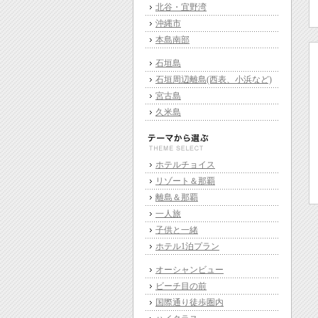
北谷・宜野湾
沖縄市
本島南部
石垣島
石垣周辺離島(西表、小浜など)
宮古島
久米島
ホテルチョイス
リゾート＆那覇
離島＆那覇
一人旅
子供と一緒
ホテル1泊プラン
オーシャンビュー
ビーチ目の前
国際通り徒歩圏内