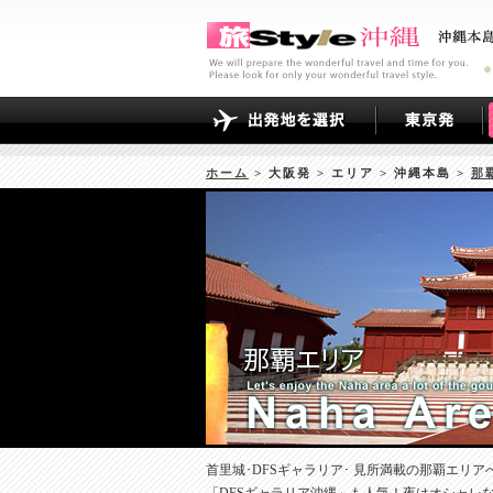
ホーム
> 大阪発 > エリア > 沖縄本島 >
那
首里城･DFSギャラリア･ 見所満載の那覇エ