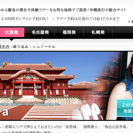
覇市内
>絞り込み：シュノーケル
リアへ！那覇エリアで押さえておきたいのが「首里城」「国際通り」「牧志公設市場」