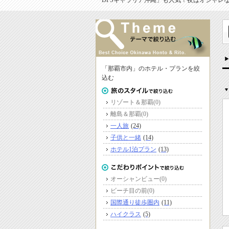
「DFSギャラリア沖縄」も人気！夜はオシャレ
「那覇市内」のホテル・プランを絞
込む
リゾート＆那覇
(0)
離島＆那覇
(0)
一人旅
(24)
子供と一緒
(14)
ホテル1泊プラン
(13)
オーシャンビュー
(0)
ビーチ目の前
(0)
国際通り徒歩圏内
(11)
ハイクラス
(5)