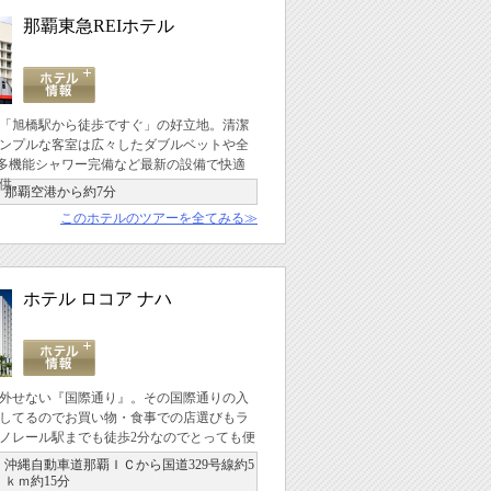
那覇東急REIホテル
「旭橋駅から徒歩ですぐ」の好立地。清潔
ンプルな客室は広々したダブルベットや全
の多機能シャワー完備など最新の設備で快適
供。
那覇空港から約7分
このホテルのツアーを全てみる≫
ホテル ロコア ナハ
外せない『国際通り』。その国際通りの入
してるのでお買い物・食事での店選びもラ
ノレール駅までも徒歩2分なのでとっても便
沖縄自動車道那覇ＩＣから国道329号線約5
ｋｍ約15分