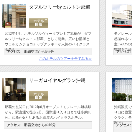
ダブルツリーbyヒルトン那覇
2012年4月、ホテルソルヴィータプレミア旭橋が「ダブ
モノレール
ルツリーbyヒルトン那覇」として開業。広いお部屋と
感溢れるシ
ウェルカムチョコチップクッキーが人気のハイクラス
室3WAY
ホテル。
空間をご提
那覇空港から約7分
このホテルのツアーを全てみる≫
リーガロイヤルグラン沖縄
那覇の玄関口に2012年6月オープン！モノレール旭橋駅
沖縄観光で
から、駅直通で徒歩2分。国際通り入り口まで徒歩約10
り口に位置
分。35.0㎡ゆとりあるお部屋のハイクラスホテル。
クラク。モ
利です。
那覇空港から約10分