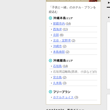
「子供と一緒」のホテル・プランを
絞込む
那覇市内
(14)
西海岸
(11)
北部
(6)
北谷・宜野湾
(2)
沖縄市
(2)
本島南部
(2)
石垣島
(14)
石垣周辺離島(西表、小浜など)
(0)
宮古島
(2)
久米島
(3)
ホテルチョイス
(3)