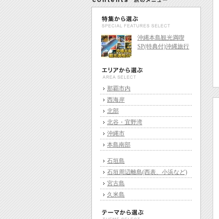
沖縄本島観光満喫
SP(特典付)沖縄旅行
那覇市内
西海岸
北部
北谷・宜野湾
沖縄市
本島南部
石垣島
石垣周辺離島(西表、小浜など)
宮古島
久米島