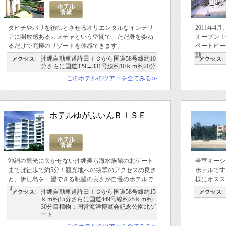
タヒチやバリを彷彿とさせるオリエンタルなインテリ
2011年
アに開放感あるカヌチャという空間で、ただ身を委ね
オープン！
るだけで究極のリゾートを体感できます。
ベートビー
動。
沖縄自動車道許田ＩＣから国道58号線約10
分さらに国道329→331号線約10ｋｍ約20分
このホテルのツアーを全てみる≫
ホテルゆがふいんＢＩＳＥ
沖縄の観光に欠かせない沖縄美ら海水族館の北ゲート
全室オーシ
までは徒歩で約5分！観光地への抜群のアクセスの良さ
ホテルです
と、伊江島を一望できる眺望の良さが自慢のホテルで
様にオスス
す。
沖縄自動車道許田ＩＣから国道58号線約15
ｋｍ約15分さらに国道449号線約25ｋｍ約
30分目標物：国営海洋博覧会記念公園北ゲ
ート