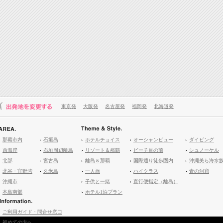
東京発
大阪発
名古屋発
福岡発
北海道発
那覇市内
石垣島
ホテルチョイス
オーシャンビュー
ダイビング
西海岸
石垣周辺離島
リゾート＆那覇
ビーチ目の前
シュノーケル
北部
宮古島
離島＆那覇
国際通り徒歩圏内
沖縄美ら海水
北谷・宜野湾
久米島
一人旅
ハイクラス
青の洞窟
沖縄市
子供と一緒
直行便指定（離島）
本島南部
ホテル1泊プラン
ご利用ガイド・問合せ窓口
初めての方へ