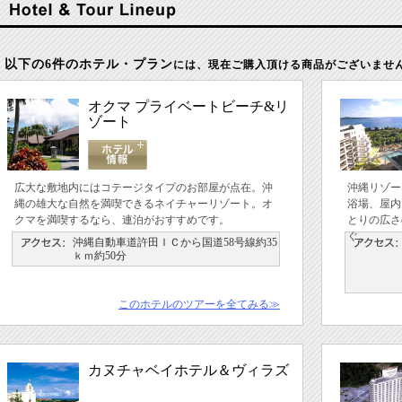
以下の6件のホテル・プラン
には、現在ご購入頂ける商品がございませ
オクマ プライベートビーチ&リ
ゾート
広大な敷地内にはコテージタイプのお部屋が点在。沖
沖縄リゾー
縄の雄大な自然を満喫できるネイチャーリゾート。オ
浴場、屋内
クマを満喫するなら、連泊がおすすめです。
とりの広さ
ぐ。
沖縄自動車道許田ＩＣから国道58号線約35
ｋｍ約50分
このホテルのツアーを全てみる≫
カヌチャベイホテル＆ヴィラズ