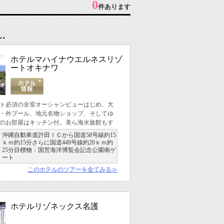
0
件あります
ん。
ホテルマハイナウエルネスリゾ
ートオキナワ
ト必須の全室オーシャンビューはじめ、大
・外プール、地元名物ショップ、そしてゆ
のお部屋はキッチン付。美ら海水族館もす
沖縄自動車道許田ＩＣから国道58号線約15
ｋｍ約15分さらに国道449号線約20ｋｍ約
25分目標物：国営海洋博覧会記念公園南ゲ
ート
このホテルのツアーを全てみる≫
ホテルリゾネックス名護