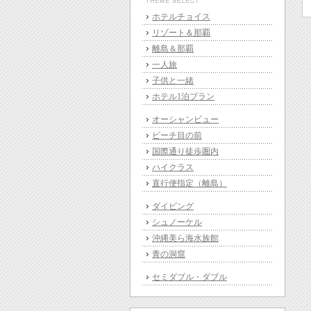
ホテルチョイス
リゾート＆那覇
離島＆那覇
一人旅
子供と一緒
ホテル1泊プラン
オーシャンビュー
ビーチ目の前
国際通り徒歩圏内
ハイクラス
直行便指定（離島）
ダイビング
シュノーケル
沖縄美ら海水族館
青の洞窟
セミダブル・ダブル