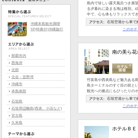
島内で珍しい露天風呂つき展
る夕暮れに染まる海は格別。
中で、心も体もリラックスで
石垣空港から車で約
沖縄本島観光満喫
SP(特典付)沖縄旅行
このホテ
南の美ら花
那覇市内
西海岸
北部
北谷・宜野湾
竹富島や西表島など魅力ある
沖縄市
島ターミナルのすぐ目の前と
観光への拠点にもぴったりの
本島南部
石垣空港から車で約
石垣島
このホテ
石垣周辺離島(西表、小浜など)
宮古島
久米島
ホテルＢＥ