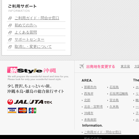
ご利用ガイド・問合せ窓口
初めての方へ
よくある質問
サポートセンター
取消し・変更について
東京発
大
那覇市内
石垣島
ホ
西海岸
石垣周辺離島
リ
北部
宮古島
離
北谷・宜野湾
久米島
一
沖縄市
子
本島南部
ホ
ご利用ガイド・問合せ窓口
初めての方へ