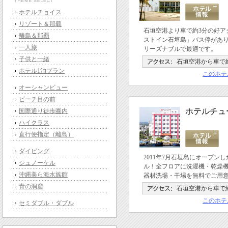
ホテルチョイス
リゾート＆那覇
石垣空港より車で約3分の好ア
離島＆那覇
ストイン石垣島」バス停があ
一人旅
リーズナブルで最適です。
子供と一緒
石垣空港から車で
ホテル1泊プラン
このホテ
オーシャンビュー
ビーチ目の前
ホテルチュ
国際通り徒歩圏内
ハイクラス
直行便指定（離島）
ダイビング
2011年7月石垣島にオープン
シュノーケル
ル！全フロアに洗濯機・乾燥
沖縄美ら海水族館
器材洗場・干場を無料でご用
青の洞窟
石垣空港から車で
このホテ
セミダブル・ダブル