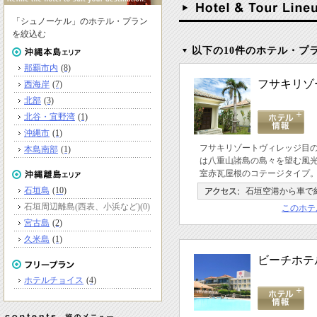
「シュノーケル」のホテル・プラン
を絞込む
以下の10件のホテル・プ
那覇市内
(8)
フサキリゾ
西海岸
(7)
北部
(3)
北谷・宜野湾
(1)
沖縄市
(1)
フサキリゾートヴィレッジ目
本島南部
(1)
は八重山諸島の島々を望む風
室赤瓦屋根のコテージタイプ
石垣島
(10)
石垣空港から車で約
石垣周辺離島(西表、小浜など)
(0)
このホテ
宮古島
(2)
久米島
(1)
ビーチホテ
ホテルチョイス
(4)