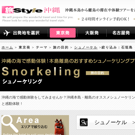
ホーム
> 東京発 > テーマ > 旅の目的 >
シュノーケル
>絞り込み：石垣島
沖縄の海で感動体験をしてみませんか？沖縄本島・離島のオススメシュノーケリ
と感動体験！
シュノーケル